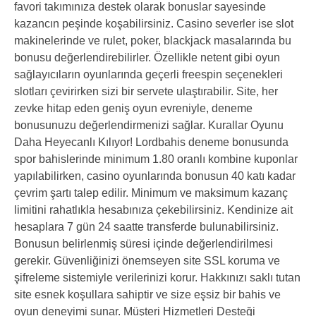
favori takımınıza destek olarak bonuslar sayesinde
kazancın peşinde koşabilirsiniz. Casino severler ise slot
makinelerinde ve rulet, poker, blackjack masalarında bu
bonusu değerlendirebilirler. Özellikle netent gibi oyun
sağlayıcıların oyunlarında geçerli freespin seçenekleri
slotları çevirirken sizi bir servete ulaştırabilir. Site, her
zevke hitap eden geniş oyun evreniyle, deneme
bonusunuzu değerlendirmenizi sağlar. Kurallar Oyunu
Daha Heyecanlı Kılıyor! Lordbahis deneme bonusunda
spor bahislerinde minimum 1.80 oranlı kombine kuponlar
yapılabilirken, casino oyunlarında bonusun 40 katı kadar
çevrim şartı talep edilir. Minimum ve maksimum kazanç
limitini rahatlıkla hesabınıza çekebilirsiniz. Kendinize ait
hesaplara 7 gün 24 saatte transferde bulunabilirsiniz.
Bonusun belirlenmiş süresi içinde değerlendirilmesi
gerekir. Güvenliğinizi önemseyen site SSL koruma ve
şifreleme sistemiyle verilerinizi korur. Hakkınızı saklı tutan
site esnek koşullara sahiptir ve size eşsiz bir bahis ve
oyun deneyimi sunar. Müşteri Hizmetleri Desteği