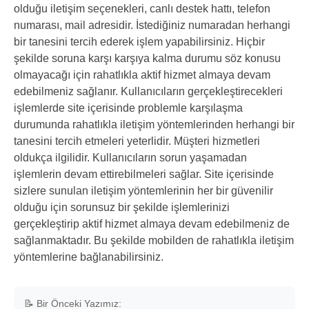
olduğu iletişim seçenekleri, canlı destek hattı, telefon
numarası, mail adresidir. İstediğiniz numaradan herhangi
bir tanesini tercih ederek işlem yapabilirsiniz. Hiçbir
şekilde soruna karşı karşıya kalma durumu söz konusu
olmayacağı için rahatlıkla aktif hizmet almaya devam
edebilmeniz sağlanır. Kullanıcıların gerçekleştirecekleri
işlemlerde site içerisinde problemle karşılaşma
durumunda rahatlıkla iletişim yöntemlerinden herhangi bir
tanesini tercih etmeleri yeterlidir. Müşteri hizmetleri
oldukça ilgilidir. Kullanıcıların sorun yaşamadan
işlemlerin devam ettirebilmeleri sağlar. Site içerisinde
sizlere sunulan iletişim yöntemlerinin her bir güvenilir
olduğu için sorunsuz bir şekilde işlemlerinizi
gerçekleştirip aktif hizmet almaya devam edebilmeniz de
sağlanmaktadır. Bu şekilde mobilden de rahatlıkla iletişim
yöntemlerine bağlanabilirsiniz.
📝 Bir Önceki Yazımız: